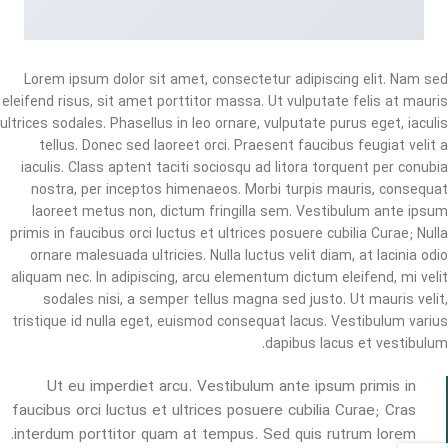
Lorem ipsum dolor sit amet, consectetur adipiscing elit. Nam sed
eleifend risus, sit amet porttitor massa. Ut vulputate felis at mauris
ultrices sodales. Phasellus in leo ornare, vulputate purus eget, iaculis
tellus. Donec sed laoreet orci. Praesent faucibus feugiat velit a
iaculis. Class aptent taciti sociosqu ad litora torquent per conubia
nostra, per inceptos himenaeos. Morbi turpis mauris, consequat
laoreet metus non, dictum fringilla sem. Vestibulum ante ipsum
primis in faucibus orci luctus et ultrices posuere cubilia Curae; Nulla
ornare malesuada ultricies. Nulla luctus velit diam, at lacinia odio
aliquam nec. In adipiscing, arcu elementum dictum eleifend, mi velit
sodales nisi, a semper tellus magna sed justo. Ut mauris velit,
tristique id nulla eget, euismod consequat lacus. Vestibulum varius
dapibus lacus et vestibulum.
Ut eu imperdiet arcu. Vestibulum ante ipsum primis in
faucibus orci luctus et ultrices posuere cubilia Curae; Cras
interdum porttitor quam at tempus. Sed quis rutrum lorem.