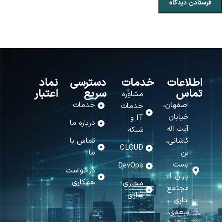
اطلاعات
خدمات
دسترسی
نماد
تماس
سریع
اعتبار
مشاوره
اصفهان،
خدمات
خدمات
خیابان
IT و
درباره ما
آیت اله
شبکه
کاشانی،
تماس با
CLOUD
بن
ما
بست
DevOps
درخواست
باران 1،
همکاری
مجازی
مجتمع
سازی
اداری
سعدی،