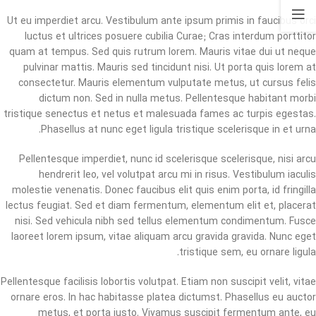
Ut eu imperdiet arcu. Vestibulum ante ipsum primis in faucibus orci
luctus et ultrices posuere cubilia Curae; Cras interdum porttitor
quam at tempus. Sed quis rutrum lorem. Mauris vitae dui ut neque
pulvinar mattis. Mauris sed tincidunt nisi. Ut porta quis lorem at
consectetur. Mauris elementum vulputate metus, ut cursus felis
dictum non. Sed in nulla metus. Pellentesque habitant morbi
tristique senectus et netus et malesuada fames ac turpis egestas.
Phasellus at nunc eget ligula tristique scelerisque in et urna.
Pellentesque imperdiet, nunc id scelerisque scelerisque, nisi arcu
hendrerit leo, vel volutpat arcu mi in risus. Vestibulum iaculis
molestie venenatis. Donec faucibus elit quis enim porta, id fringilla
lectus feugiat. Sed et diam fermentum, elementum elit et, placerat
nisi. Sed vehicula nibh sed tellus elementum condimentum. Fusce
laoreet lorem ipsum, vitae aliquam arcu gravida gravida. Nunc eget
tristique sem, eu ornare ligula.
Pellentesque facilisis lobortis volutpat. Etiam non suscipit velit, vitae
ornare eros. In hac habitasse platea dictumst. Phasellus eu auctor
metus, et porta justo. Vivamus suscipit fermentum ante, eu