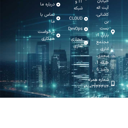
خیابان
IT و
درباره ما
آیت اله
شبکه
کاشانی،
تماس با
CLOUD
بن
ما
بست
DevOps
درخواست
باران 1،
همکاری
مجازی
مجتمع
سازی
اداری
سعدی،
طبقه 1،
واحد 6
شماره همراه :
۰۹۱۰۳۲۴۴۴۷۴
تلفن تماس :
۰۳۱۳۴۰۶۶۰۰۰
ایمیل :
info@matinict.ir