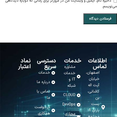
ذخیره نام، ایمیل و وبسایت من در مرورگر برای زمانی که دوباره دیدگاهی
می‌نویسم.
اطلاعات
خدمات
دسترسی
نماد
تماس
سریع
اعتبار
مشاوره
اصفهان،
خدمات
خدمات
خیابان
IT و
درباره ما
آیت اله
شبکه
کاشانی،
تماس با
CLOUD
بن
ما
بست
DevOps
درخواست
باران 1،
همکاری
مجازی
مجتمع