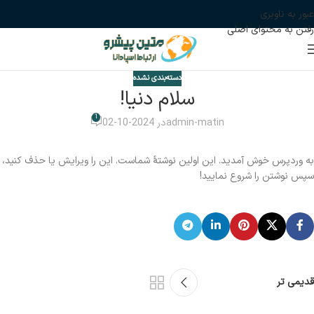
عبور به ناوبری
رفتن به محتوای اصلی
دسته‌بندی نشده
سلام دنیا!
1
admin-matin
در 2024-10-02
به وردپرس خوش آمدید. این اولین نوشتهٔ شماست. این را ویرایش یا حذف کنید،
سپس نوشتن را شروع نمایید!
قدیمی تر